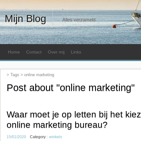
Mijn Blog
Alles verzameld
Home
Contact
Over mij
Links
> Tags >
online marketing
Post about "online marketing"
Waar moet je op letten bij het ki
online marketing bureau?
15/01/2020
Category :
winkels