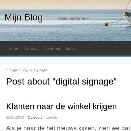
Mijn Blog
Alles verzameld
Home
Contact
Over mij
Links
> Tags >
digital signage
Post about "digital signage"
Klanten naar de winkel krijgen
29/01/2024
Category :
winkels
Als je naar de het nieuws kijken, zien we da