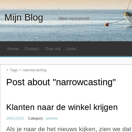
Mijn Blog
Alles verzameld
Home
Contact
Over mij
Links
> Tags >
narrowcasting
Post about "narrowcasting"
Klanten naar de winkel krijgen
29/01/2024
Category :
winkels
Als je naar de het nieuws kijken, zien we da